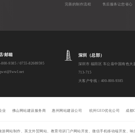
完善的制作流程
售后服务让您省心
话/邮箱
深圳（总部）
-800-9385 / 0755-82689595
深圳市 福田区 车公庙中国有色大
gwei@fwwl.net
713-715
大客户专线：400-800-9385
企业
佛山网站建设服务商
惠州网站建设公司
杭州GEO优化公司
成都
旅游网站制作、英文外贸网站、教育培训门户网站开发、微信手机移动端开发、响应