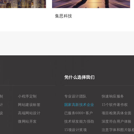
集思科技
凭什么选择我们
制
小程序定制
专业设计团队
快速响应服务
计
网站建设标签
国家高新技术企业
15个软件著作权
设
高端网站设计
已服务6000+客户
项目检测具体全面
微网站开发
技术研发能力强劲
深度符合用户体验
15项设计奖项
注意字体和图片版