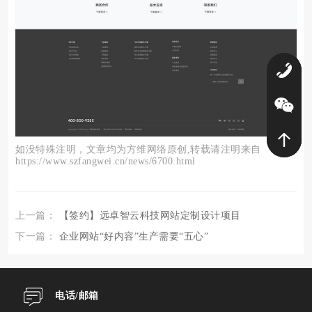
0
如没特殊注明，文章均为方维网络原创,转载请注明来自
https://www.szfangwei.cn/news/6700.html
上一篇：
【签约】远卓智云科技网站定制设计项目
下一篇：
企业网站“好内容”生产需要“五心”
电话/邮箱