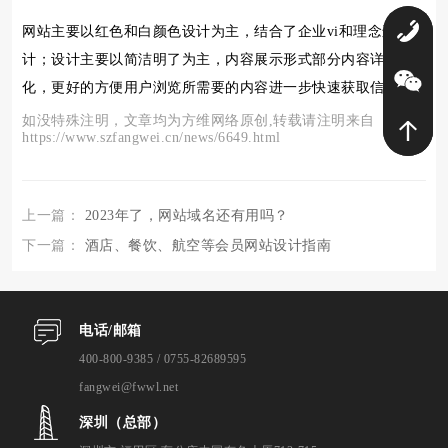
0
网站主要以红色和白颜色设计为主，结合了企业vi和理念进行设
计；设计主要以简洁明了为主，内容展示形式部分内容详细
化，更好的方便用户浏览所需要的内容进一步快速获取信息！
如没特殊注明，文章均为方维网络原创,转载请注明来自
https://www.szfangwei.cn/news/6649.html
上一篇：
2023年了，网站域名还有用吗？
下一篇：
酒店、餐饮、航空等会员网站设计指南
电话/邮箱
400-800-9385 / 0755-82689595
fangwei@fwwl.net
深圳（总部）