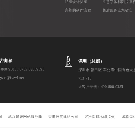
15项设计奖项
注意字体和图片版
完善的制作流程
售后服务让您省心
话/邮箱
深圳（总部）
-800-9385 / 0755-82689595
深圳市 福田区 车公庙中国有色大
gwei@fwwl.net
713-715
大客户专线：400-800-9385
司
武汉建设网站服务商
香港外贸建站公司
杭州GEO优化公司
成都G