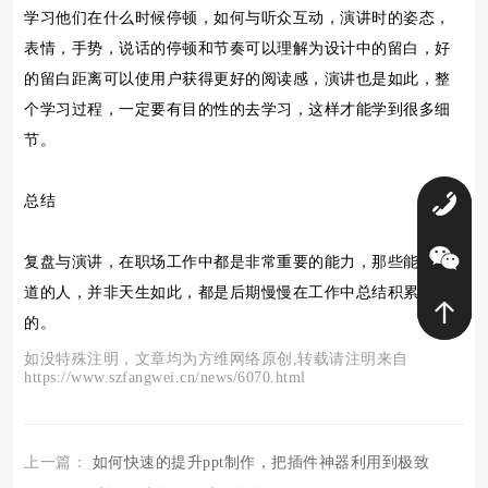
学习他们在什么时候停顿，如何与听众互动，演讲时的姿态，
表情，手势，说话的停顿和节奏可以理解为设计中的留白，好
的留白距离可以使用户获得更好的阅读感，演讲也是如此，整
个学习过程，一定要有目的性的去学习，这样才能学到很多细
节。
总结
0
复盘与演讲，在职场工作中都是非常重要的能力，那些能说会
道的人，并非天生如此，都是后期慢慢在工作中总结积累出来
的。
如没特殊注明，文章均为方维网络原创,转载请注明来自
https://www.szfangwei.cn/news/6070.html
上一篇：
如何快速的提升ppt制作，把插件神器利用到极致