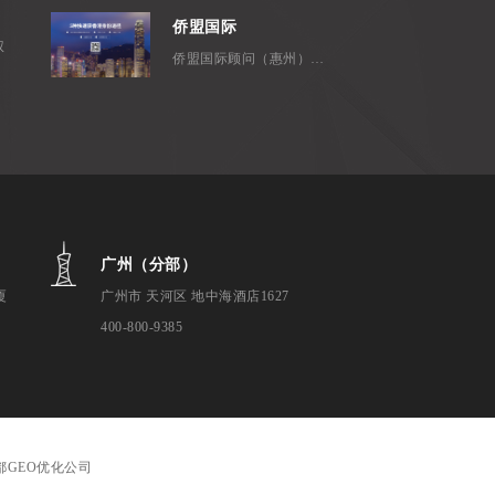
侨盟国际
权
侨盟国际顾问（惠州）有限公司是...
广州（分部）
厦
广州市 天河区 地中海酒店1627
400-800-9385
都GEO优化公司