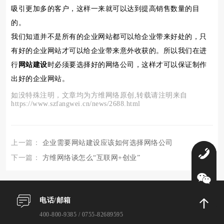
吸引更加多的客户，这样一来就可以达到提高销售数量的目
的。
我们知道并不是所有的企业网站都可以给企业带来好处的，只
有好的企业网站才可以给企业带来意外收获的。所以我们在进
行
网站建设
时必须要选择好的网络公司，这样才可以保证制作
出好的企业网站。
如没特殊注明，文章均为方维网络原创,转载请注明来自
https://www.szfangwei.cn/news/2688.html
上一篇：
企业需要网站建设应该如何选择网络公司
0
下一篇：
方维网络谈怎么“互联网+创业”
电话/邮箱
400-800-9385 / 0755-82689595