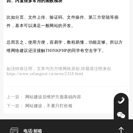
四、内置很多常用的函数模块
比如分页、文件上传、验证码、文件操作、第三方登陆等插
件，基本可以满足一般网站的开发。
总而言之，使用方便，容易学，教程易懂，功能足够。所以方
维网络建议还没接触THINKPHP的同学有空去学下。
如没特殊注明，文章均为方维网络原创,转载请注明来自
https://www.szfangwei.cn/news/2318.html
上一篇：
网站建设后维护方面基础内容
0
下一篇：
网站建设，不要只盯价格
电话/邮箱