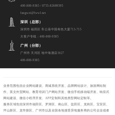
400-800-9385 / 0755-82689595
fangwei@fwwl.net
深圳（总部）
深圳市 福田区 车公庙中国有色大厦713-715
大客户专线：400-800-9385
广州（分部）
广州市 天河区 地中海酒店1627
400-800-9385
业务范围包括企业网站建设、商城系统开发、品牌网站设计、旅游网站制
作、英文外贸网站、教育培训门户网站开发、微信手机移动端开发、响应式
网站建设、微信小程序开发、APP定制和其他类型网站定制等。
服务区域包括深圳市福田区、罗湖区、南山区、盐田区、龙岗区、宝安区、
坪山新区、龙华新区、广州市以及全国各地接受异地服务商的公司企业或者