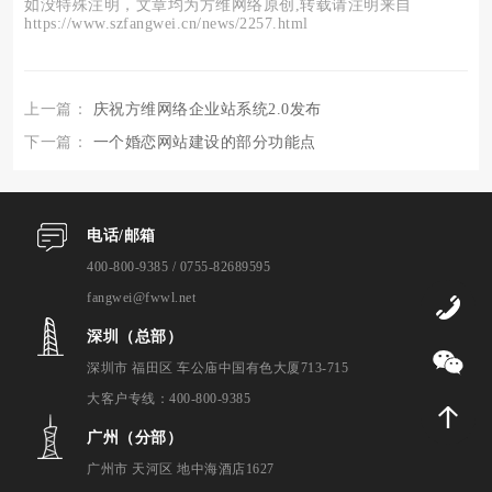
如没特殊注明，文章均为方维网络原创,转载请注明来自
https://www.szfangwei.cn/news/2257.html
上一篇：
庆祝方维网络企业站系统2.0发布
下一篇：
一个婚恋网站建设的部分功能点
电话/邮箱
400-800-9385 / 0755-82689595
fangwei@fwwl.net
0
深圳（总部）
深圳市 福田区 车公庙中国有色大厦713-715
大客户专线：400-800-9385
广州（分部）
广州市 天河区 地中海酒店1627