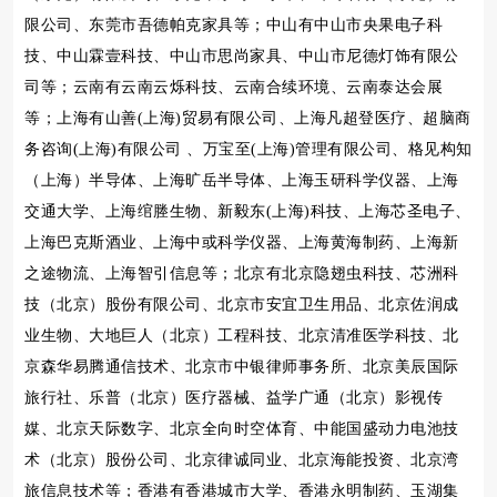
限公司、东莞市吾德帕克家具等；中山有中山市央果电子科
技、中山霖壹科技、中山市思尚家具、中山市尼德灯饰有限公
司等；云南有云南云烁科技、云南合续环境、云南泰达会展
等；上海有山善(上海)贸易有限公司、上海凡超登医疗、超脑商
务咨询(上海)有限公司 、万宝至(上海)管理有限公司、格见构知
（上海）半导体、上海旷岳半导体、上海玉研科学仪器、上海
交通大学、上海绾塍生物、新毅东(上海)科技、上海芯圣电子、
上海巴克斯酒业、上海中或科学仪器、上海黄海制药、上海新
之途物流、上海智引信息等；北京有北京隐翅虫科技、芯洲科
技（北京）股份有限公司、北京市安宜卫生用品、北京佐润成
业生物、大地巨人（北京）工程科技、北京清准医学科技、北
京森华易腾通信技术、北京市中银律师事务所、北京美辰国际
旅行社、乐普（北京）医疗器械、益学广通（北京）影视传
媒、北京天际数字、北京全向时空体育、中能国盛动力电池技
术（北京）股份公司、北京律诚同业、北京海能投资、北京湾
旅信息技术等；香港有香港城市大学、香港永明制药、玉湖集