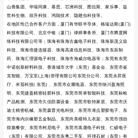
山善集团、华瑞同康、慕思、芯洲科技、图拉斯、家乐事、益
世科生物、炫升科技、鸿陆技术、隐翅虫科技等。
在地区性已合作客户方面，厦门有华联半导体、格瑞达斯(厦门)
科技有限公司、北京中银（厦门）律师事务所、厦门市腾度网
络科技有限公司等；珠海有珠海古鑫电子科技、珠海新茂义齿
科技、珠海倍捷连接器、珠海高凌信息科技、珠海市东辰制
药、珠海汇理源电子科技、珠海市海威尔电器等；东莞有东莞
中诺创新材料科技、香港城市大学（东莞）基金会、东莞市崔
克智能、万宝至(上海)管理有限公司东莞分公司、东莞永昇医
疗、米茄科技( 东莞) 、东莞市众耀电器、东莞市纳川盈海照
明、东莞捷盈精密硅胶科技、东莞市简单智能科技、东莞标检
产品检测、东莞市久佳防腐设备、东莞市歌特家居、东莞市沃
迪士精密机械、东莞森普光电科技、东莞市准点塑胶电子、东
莞市海内尔橡塑五金制品、东莞尚美模特儿衣架、东莞市强劲
煌旗餐饮、东莞市柯尼电子、东莞市嵩晟电子科技、仁硕电子
（东莞）有限公司、东莞市东粤二手车、环球石材（东莞）有